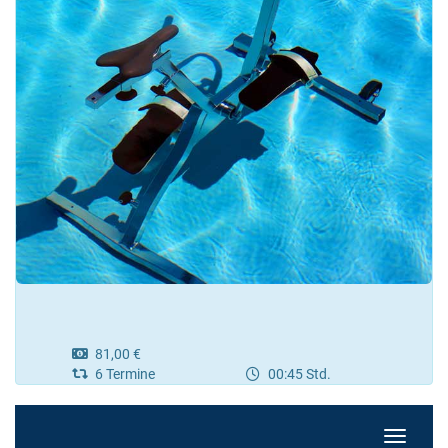
81,00 €
6 Termine
00:45 Std.
Navigati