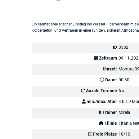
Ein sanfter, spielerischer Einstieg ins Wasser – gemeinsam mit ei
Körpergefühl und Vertrauen in einer ruhigen, sicheren Atmosphä
ID
3382
Zeitraum
09.11.202
Uhrzeit
Montag 09
Dauer
00:30
Anzahl Termine
6 x
min./max. Alter
4 bis 9 Mo
Trainer
Mirela
Filiale
Titania Ne
Freie Plätze
10/10