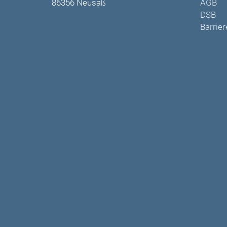
86356 Neusäß
AGB
DSB
Barrier