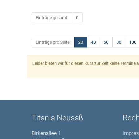
Einträge gesamt:
0
Einträge pro Seite:
20
40
60
80
100
Leider bieten wir für diesen Kurs zur Zeit keine Termine
Titania Neusäß
Rech
Birkenallee 1
Impre