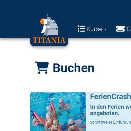
Kurse
G
Buchen
FerienCrash
In den Ferien 
angeboten.
Schrittweise Einführu